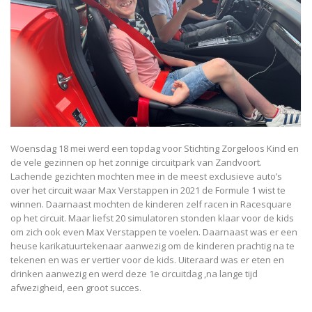
Woensdag 18 mei werd een topdag voor Stichting Zorgeloos Kind en
de vele gezinnen op het zonnige circuitpark van Zandvoort.
Lachende gezichten mochten mee in de meest exclusieve auto’s
over het circuit waar Max Verstappen in 2021 de Formule 1 wist te
winnen. Daarnaast mochten de kinderen zelf racen in Racesquare
op het circuit. Maar liefst 20 simulatoren stonden klaar voor de kids
om zich ook even Max Verstappen te voelen. Daarnaast was er een
heuse karikatuurtekenaar aanwezig om de kinderen prachtig na te
tekenen en was er vertier voor de kids. Uiteraard was er eten en
drinken aanwezig en werd deze 1e circuitdag ,na lange tijd
afwezigheid, een groot succes.