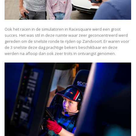
Ook het racen in de simulatoren in Racesquare werd een groot
succes. Het was stil in deze ruimte waar zeer geconcentreerd werd
gereden om de snelste ronde te rijden op Zandvoort. Er waren voor
de 3 snelste deze dag prachtige bekers beschikbaar en deze
werden na afloop dan ook zeer trots in ontvangst genomen.