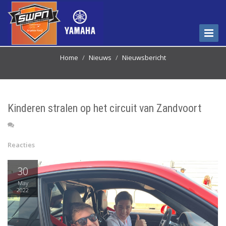
Menu
weerg
Home
Nieuws
Nieuwsbericht
Kinderen stralen op het circuit van Zandvoort
Reacties
30
May
2022