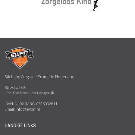
Stichting Wegrace Promotie Nederland
Bijlestaal 62
1721PW Broek op Langedijk
IBAN: NL92 RABO 0328032611
Email:
info@swpn.nl
HANDIGE LINKS